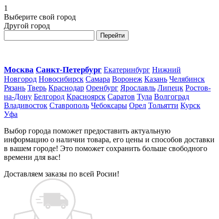
1
Выберите свой город
Другой город
Перейти
Москва
Санкт-Петербург
Екатеринбург
Нижний
Новгород
Новосибирск
Самара
Воронеж
Казань
Челябинск
Рязань
Тверь
Краснодар
Оренбург
Ярославль
Липецк
Ростов-
на-Дону
Белгород
Красноярск
Саратов
Тула
Волгоград
Владивосток
Ставрополь
Чебоксары
Орел
Тольятти
Курск
Уфа
Выбор города поможет предоставить актуальную
информацию о наличии товара, его цены и способов доставки
в вашем городе! Это поможет сохранить больше свободного
времени для вас!
Доставляем заказы по всей Росии!