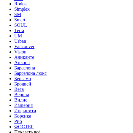
Rodos
Simplex
SM
Smart
SOUL
Terra
UM
Urban
Vancouver
Vision
Аликанте
Анкона
Барселона
Барселона люкс
Бергамо
Бродвей
Вега
Верона
Вилис
Империя
Инфинити
Корсика
Рио
ФОСТЕР
Показать всё