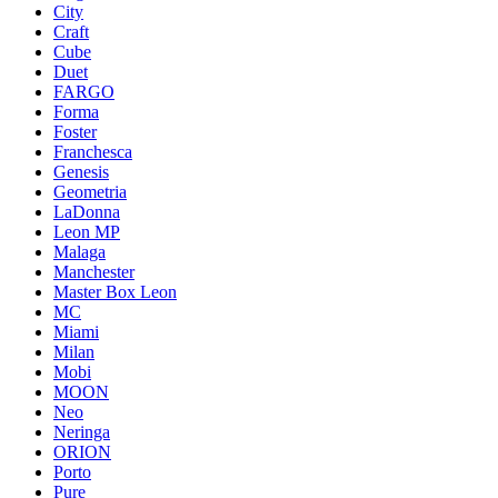
City
Craft
Cube
Duet
FARGO
Forma
Foster
Franchesca
Genesis
Geometria
LaDonna
Leon MP
Malaga
Manchester
Master Box Leon
MC
Miami
Milan
Mobi
MOON
Neo
Neringa
ORION
Porto
Pure