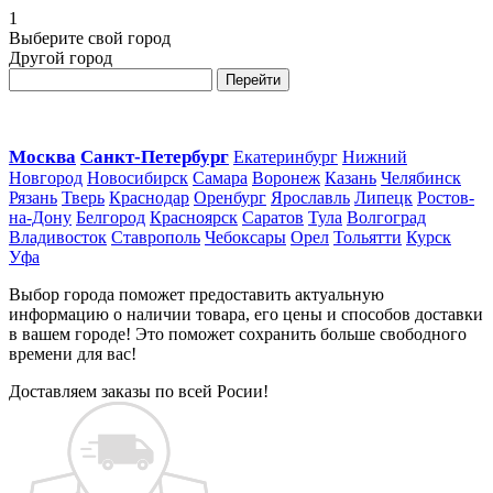
1
Выберите свой город
Другой город
Перейти
Москва
Санкт-Петербург
Екатеринбург
Нижний
Новгород
Новосибирск
Самара
Воронеж
Казань
Челябинск
Рязань
Тверь
Краснодар
Оренбург
Ярославль
Липецк
Ростов-
на-Дону
Белгород
Красноярск
Саратов
Тула
Волгоград
Владивосток
Ставрополь
Чебоксары
Орел
Тольятти
Курск
Уфа
Выбор города поможет предоставить актуальную
информацию о наличии товара, его цены и способов доставки
в вашем городе! Это поможет сохранить больше свободного
времени для вас!
Доставляем заказы по всей Росии!