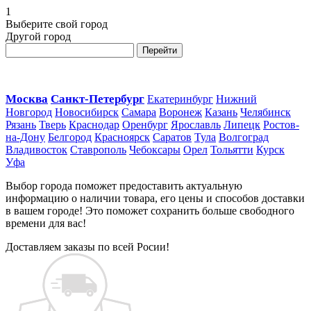
1
Выберите свой город
Другой город
Перейти
Москва
Санкт-Петербург
Екатеринбург
Нижний
Новгород
Новосибирск
Самара
Воронеж
Казань
Челябинск
Рязань
Тверь
Краснодар
Оренбург
Ярославль
Липецк
Ростов-
на-Дону
Белгород
Красноярск
Саратов
Тула
Волгоград
Владивосток
Ставрополь
Чебоксары
Орел
Тольятти
Курск
Уфа
Выбор города поможет предоставить актуальную
информацию о наличии товара, его цены и способов доставки
в вашем городе! Это поможет сохранить больше свободного
времени для вас!
Доставляем заказы по всей Росии!