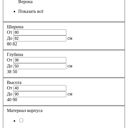
Верона
Показать всё
Ширина
От
До
см
80
82
Глубина
От
До
см
38
50
Высота
От
До
см
40
90
Материал корпуса