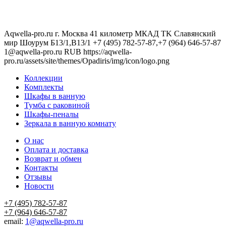
Aqwella-pro.ru
г. Москва 41 километр МКАД TK Славянский
мир Шоурум Б13/1,В13/1
+7 (495) 782-57-87,+7 (964) 646-57-87
1@aqwella-pro.ru
RUB
https://aqwella-
pro.ru/assets/site/themes/Opadiris/img/icon/logo.png
Коллекции
Комплекты
Шкафы в ванную
Тумба с раковиной
Шкафы-пеналы
Зеркала в ванную комнату
О нас
Оплата и доставка
Возврат и обмен
Контакты
Отзывы
Новости
+7 (495) 782-57-87
+7 (964) 646-57-87
email:
1@aqwella-pro.ru