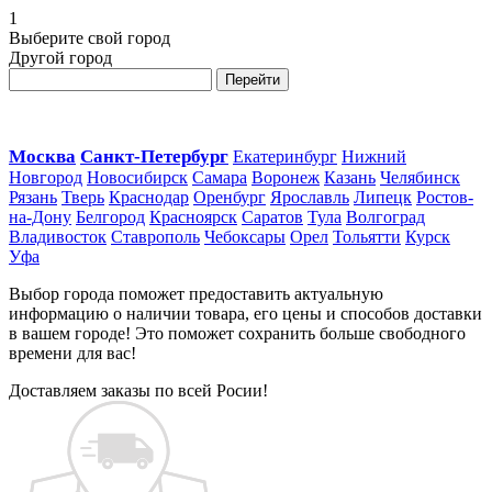
1
Выберите свой город
Другой город
Перейти
Москва
Санкт-Петербург
Екатеринбург
Нижний
Новгород
Новосибирск
Самара
Воронеж
Казань
Челябинск
Рязань
Тверь
Краснодар
Оренбург
Ярославль
Липецк
Ростов-
на-Дону
Белгород
Красноярск
Саратов
Тула
Волгоград
Владивосток
Ставрополь
Чебоксары
Орел
Тольятти
Курск
Уфа
Выбор города поможет предоставить актуальную
информацию о наличии товара, его цены и способов доставки
в вашем городе! Это поможет сохранить больше свободного
времени для вас!
Доставляем заказы по всей Росии!