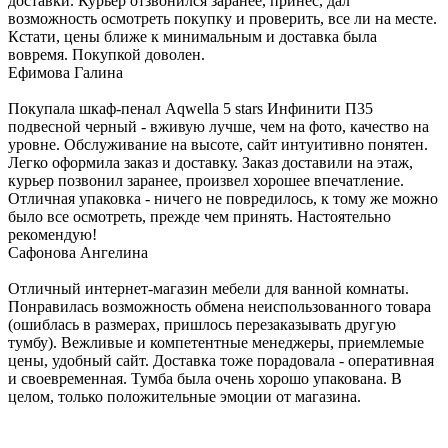
доставки. Курьер отзвонился заранее, принес, дал
возможность осмотреть покупку и проверить, все ли на месте.
Кстати, цены ближе к минимальным и доставка была
вовремя. Покупкой доволен.
Ефимова Галина
Покупала шкаф-пенал Aqwella 5 stars Инфинити П35
подвесной черный - вживую лучше, чем на фото, качество на
уровне. Обслуживание на высоте, сайт интуитивно понятен.
Легко оформила заказ и доставку. Заказ доставили на этаж,
курьер позвонил заранее, произвел хорошее впечатление.
Отличная упаковка - ничего не повредилось, к тому же можно
было все осмотреть, прежде чем принять. Настоятельно
рекомендую!
Сафонова Ангелина
Отличный интернет-магазин мебели для ванной комнаты.
Понравилась возможность обмена неиспользованного товара
(ошиблась в размерах, пришлось перезаказывать другую
тумбу). Вежливые и компетентные менеджеры, приемлемые
цены, удобный сайт. Доставка тоже порадовала - оперативная
и своевременная. Тумба была очень хорошо упакована. В
целом, только положительные эмоции от магазина.