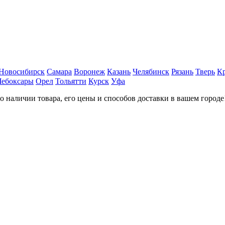
Новосибирск
Самара
Воронеж
Казань
Челябинск
Рязань
Тверь
К
Чебоксары
Орел
Тольятти
Курск
Уфа
наличии товара, его цены и способов доставки в вашем городе!