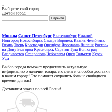
1
Выберите свой город
Другой город
Перейти
Москва
Санкт-Петербург
Екатеринбург
Нижний
Новгород
Новосибирск
Самара
Воронеж
Казань
Челябинск
Рязань
Тверь
Краснодар
Оренбург
Ярославль
Липецк
Ростов-
на-Дону
Белгород
Красноярск
Саратов
Тула
Волгоград
Владивосток
Ставрополь
Чебоксары
Орел
Тольятти
Курск
Уфа
Выбор города поможет предоставить актуальную
информацию о наличии товара, его цены и способов доставки
в вашем городе! Это поможет сохранить больше свободного
времени для вас!
Доставляем заказы по всей Росии!