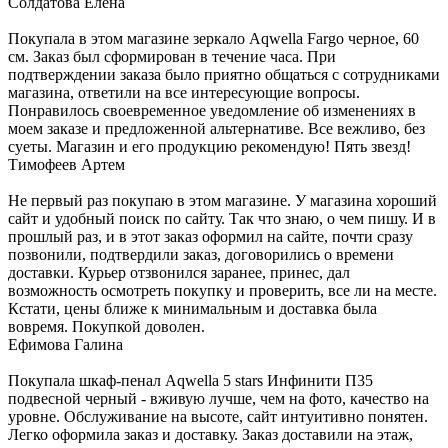
Солдатова Елена
Покупала в этом магазине зеркало Aqwella Fargo черное, 60
см. Заказ был сформирован в течение часа. При
подтверждении заказа было приятно общаться с сотрудниками
магазина, ответили на все интересующие вопросы.
Понравилось своевременное уведомление об изменениях в
моем заказе и предложенной альтернативе. Все вежливо, без
суеты. Магазин и его продукцию рекомендую! Пять звезд!
Тимофеев Артем
Не первый раз покупаю в этом магазине. У магазина хороший
сайт и удобный поиск по сайту. Так что знаю, о чем пишу. И в
прошлый раз, и в этот заказ оформил на сайте, почти сразу
позвонили, подтвердили заказ, договорились о времени
доставки. Курьер отзвонился заранее, принес, дал
возможность осмотреть покупку и проверить, все ли на месте.
Кстати, цены ближе к минимальным и доставка была
вовремя. Покупкой доволен.
Ефимова Галина
Покупала шкаф-пенал Aqwella 5 stars Инфинити П35
подвесной черный - вживую лучше, чем на фото, качество на
уровне. Обслуживание на высоте, сайт интуитивно понятен.
Легко оформила заказ и доставку. Заказ доставили на этаж,