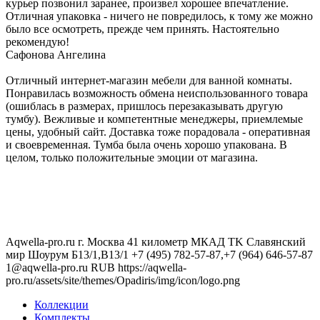
курьер позвонил заранее, произвел хорошее впечатление.
Отличная упаковка - ничего не повредилось, к тому же можно
было все осмотреть, прежде чем принять. Настоятельно
рекомендую!
Сафонова Ангелина
Отличный интернет-магазин мебели для ванной комнаты.
Понравилась возможность обмена неиспользованного товара
(ошиблась в размерах, пришлось перезаказывать другую
тумбу). Вежливые и компетентные менеджеры, приемлемые
цены, удобный сайт. Доставка тоже порадовала - оперативная
и своевременная. Тумба была очень хорошо упакована. В
целом, только положительные эмоции от магазина.
Aqwella-pro.ru
г. Москва 41 километр МКАД TK Славянский
мир Шоурум Б13/1,В13/1
+7 (495) 782-57-87,+7 (964) 646-57-87
1@aqwella-pro.ru
RUB
https://aqwella-
pro.ru/assets/site/themes/Opadiris/img/icon/logo.png
Коллекции
Комплекты