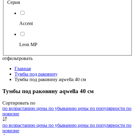
Серия
Accent
Leon MP
отфильтровать
Главная
Тумбы под раковину
Тумбы под раковину aqwella 40 см
Тумбы под раковину aqwella 40 см
Сортировать по
по возрастанию цены
по убыванию цены
по популярности
по
новизне
по возрастанию цены
по убыванию цены
по популярности
по
новизне