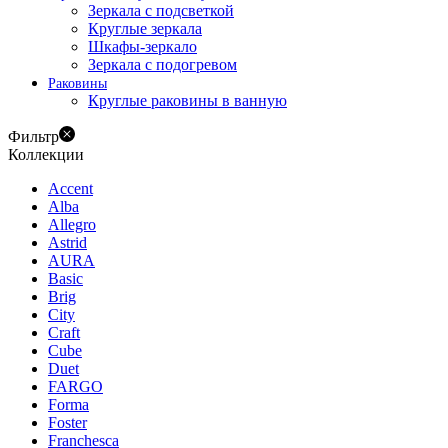
Зеркала с подсветкой
Круглые зеркала
Шкафы-зеркало
Зеркала с подогревом
Раковины
Круглые раковины в ванную
Фильтр
Коллекции
Accent
Alba
Allegro
Astrid
AURA
Basic
Brig
City
Craft
Cube
Duet
FARGO
Forma
Foster
Franchesca