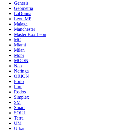
Genesis
Geometria
LaDonna
Leon MP
Malaga
Manchester
Master Box Leon
MC
Miami
Milan
Mobi
MOON
Neo
Neringa
ORION
Porto
Pure
Rodos
Simplex
SM
Smart
SOUL
Terra
UM
Urban