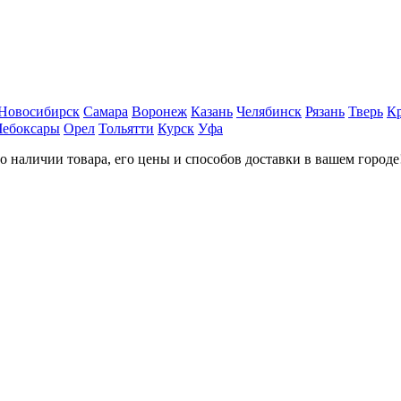
Новосибирск
Самара
Воронеж
Казань
Челябинск
Рязань
Тверь
К
Чебоксары
Орел
Тольятти
Курск
Уфа
наличии товара, его цены и способов доставки в вашем городе!