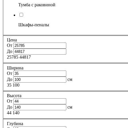
Тумба с раковиной
Шкафы-пеналы
Цена
От
До
25785
44817
Ширина
От
До
см
35
100
Высота
От
До
см
44
140
Глубина