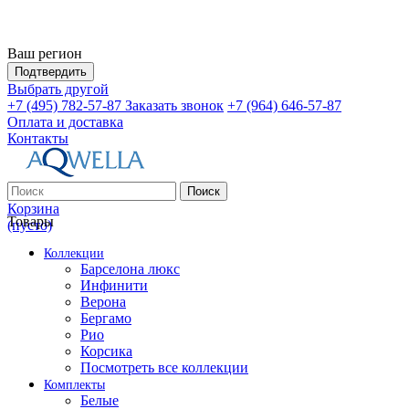
Ваш регион
Подтвердить
Выбрать другой
+7 (495) 782-57-87
Заказать звонок
+7 (964) 646-57-87
Оплата и доставка
Контакты
Поиск
Корзина
Товары
(пусто)
Коллекции
Барселона люкс
Инфинити
Верона
Бергамо
Рио
Корсика
Посмотреть все коллекции
Комплекты
Белые