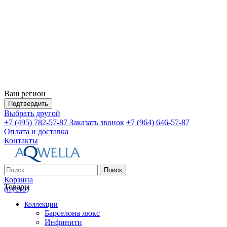
Ваш регион
Подтвердить
Выбрать другой
+7 (495) 782-57-87
Заказать звонок
+7 (964) 646-57-87
Оплата и доставка
Контакты
Поиск
Корзина
Товары
(пусто)
Коллекции
Барселона люкс
Инфинити