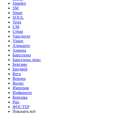
Simplex
SM
Smart
SOUL
Terra
UM
Urban
Vancouver
Vision
Аликанте
Анкона
Барселона
Барселона люкс
Бергамо
Бродвей
Вега
Верона
Вилис
Империя
Инфинити
Корсика
Рио
ФОСТЕР
Показать всё