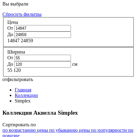
Вы выбрали
Сбросить фильтры
Цена
От
До
14847
24859
Ширина
От
До
см
55
120
отфильтровать
Главная
Коллекции
Simplex
Коллекция Аквелла Simplex
Сортировать по
по возрастанию цены
по убыванию цены
по популярности
по
новизне