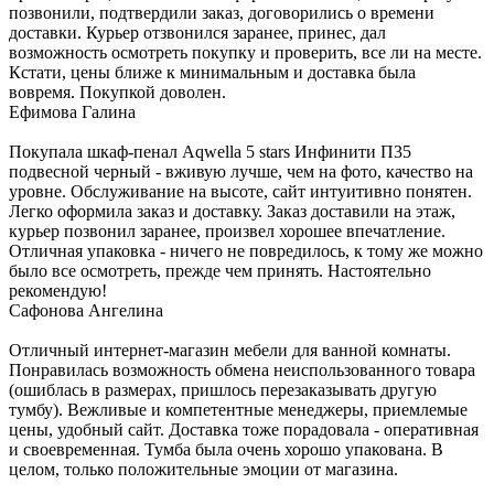
позвонили, подтвердили заказ, договорились о времени
доставки. Курьер отзвонился заранее, принес, дал
возможность осмотреть покупку и проверить, все ли на месте.
Кстати, цены ближе к минимальным и доставка была
вовремя. Покупкой доволен.
Ефимова Галина
Покупала шкаф-пенал Aqwella 5 stars Инфинити П35
подвесной черный - вживую лучше, чем на фото, качество на
уровне. Обслуживание на высоте, сайт интуитивно понятен.
Легко оформила заказ и доставку. Заказ доставили на этаж,
курьер позвонил заранее, произвел хорошее впечатление.
Отличная упаковка - ничего не повредилось, к тому же можно
было все осмотреть, прежде чем принять. Настоятельно
рекомендую!
Сафонова Ангелина
Отличный интернет-магазин мебели для ванной комнаты.
Понравилась возможность обмена неиспользованного товара
(ошиблась в размерах, пришлось перезаказывать другую
тумбу). Вежливые и компетентные менеджеры, приемлемые
цены, удобный сайт. Доставка тоже порадовала - оперативная
и своевременная. Тумба была очень хорошо упакована. В
целом, только положительные эмоции от магазина.