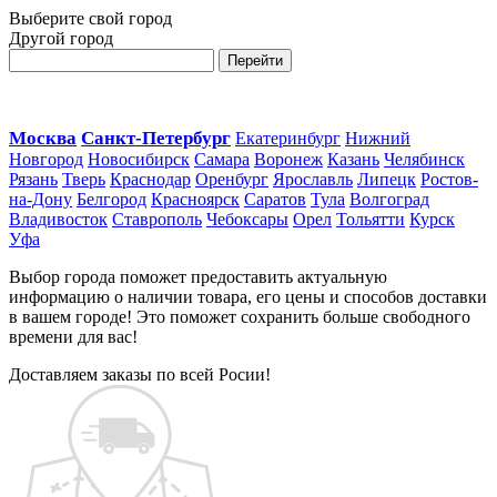
Выберите свой город
Другой город
Перейти
Москва
Санкт-Петербург
Екатеринбург
Нижний
Новгород
Новосибирск
Самара
Воронеж
Казань
Челябинск
Рязань
Тверь
Краснодар
Оренбург
Ярославль
Липецк
Ростов-
на-Дону
Белгород
Красноярск
Саратов
Тула
Волгоград
Владивосток
Ставрополь
Чебоксары
Орел
Тольятти
Курск
Уфа
Выбор города поможет предоставить актуальную
информацию о наличии товара, его цены и способов доставки
в вашем городе! Это поможет сохранить больше свободного
времени для вас!
Доставляем заказы по всей Росии!