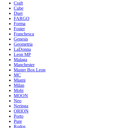
Craft
Cube
Duet
FARGO
Forma
Foster
Franchesca
Genesis
Geometria
LaDonna
Leon MP
Malaga
Manchester
Master Box Leon
MC
Miami
Milan
Mobi
MOON
Neo
Neringa
ORION
Porto
Pure
Rodos