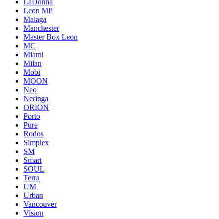
LaDonna
Leon MP
Malaga
Manchester
Master Box Leon
MC
Miami
Milan
Mobi
MOON
Neo
Neringa
ORION
Porto
Pure
Rodos
Simplex
SM
Smart
SOUL
Terra
UM
Urban
Vancouver
Vision