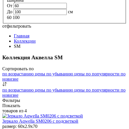
Ширина
От
До
см
60
100
отфильтровать
Главная
Коллекции
SM
Коллекция Аквелла SM
Сортировать по
по возрастанию цены
по убыванию цены
по популярности
по
новизне
по возрастанию цены
по убыванию цены
по популярности
по
новизне
Фильтры
Показать
товаров из
4
Зеркало Aqwella SM0206 с подсветкой
размер: 60x2.9x70