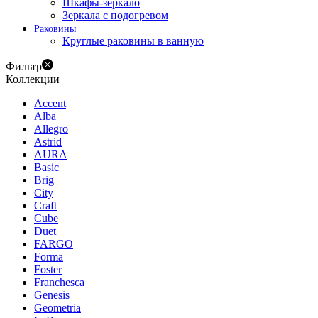
Шкафы-зеркало
Зеркала с подогревом
Раковины
Круглые раковины в ванную
Фильтр
Коллекции
Accent
Alba
Allegro
Astrid
AURA
Basic
Brig
City
Craft
Cube
Duet
FARGO
Forma
Foster
Franchesca
Genesis
Geometria