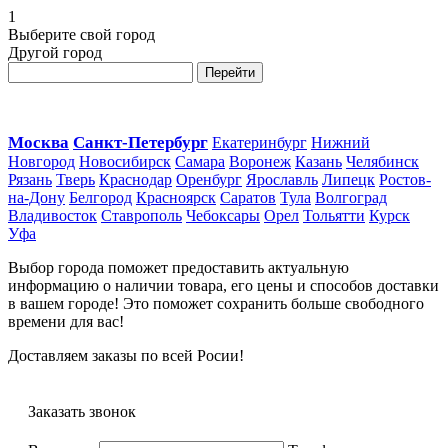
1
Выберите свой город
Другой город
Перейти
Москва
Санкт-Петербург
Екатеринбург
Нижний
Новгород
Новосибирск
Самара
Воронеж
Казань
Челябинск
Рязань
Тверь
Краснодар
Оренбург
Ярославль
Липецк
Ростов-
на-Дону
Белгород
Красноярск
Саратов
Тула
Волгоград
Владивосток
Ставрополь
Чебоксары
Орел
Тольятти
Курск
Уфа
Выбор города поможет предоставить актуальную
информацию о наличии товара, его цены и способов доставки
в вашем городе! Это поможет сохранить больше свободного
времени для вас!
Доставляем заказы по всей Росии!
Заказать звонок