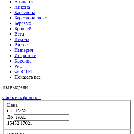
Аликанте
Анкона
Барселона
Барселона люкс
Бергамо
Бродвей
Вега
Верона
Вилис
Империя
Инфинити
Корсика
Рио
ФОСТЕР
Показать всё
Вы выбрали
Сбросить фильтры
Цена
От
До
15452
17021