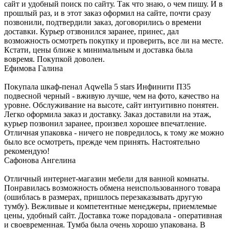
сайт и удобный поиск по сайту. Так что знаю, о чем пишу. И в
прошлый раз, и в этот заказ оформил на сайте, почти сразу
позвонили, подтвердили заказ, договорились о времени
доставки. Курьер отзвонился заранее, принес, дал
возможность осмотреть покупку и проверить, все ли на месте.
Кстати, цены ближе к минимальным и доставка была
вовремя. Покупкой доволен.
Ефимова Галина
Покупала шкаф-пенал Aqwella 5 stars Инфинити П35
подвесной черный - вживую лучше, чем на фото, качество на
уровне. Обслуживание на высоте, сайт интуитивно понятен.
Легко оформила заказ и доставку. Заказ доставили на этаж,
курьер позвонил заранее, произвел хорошее впечатление.
Отличная упаковка - ничего не повредилось, к тому же можно
было все осмотреть, прежде чем принять. Настоятельно
рекомендую!
Сафонова Ангелина
Отличный интернет-магазин мебели для ванной комнаты.
Понравилась возможность обмена неиспользованного товара
(ошиблась в размерах, пришлось перезаказывать другую
тумбу). Вежливые и компетентные менеджеры, приемлемые
цены, удобный сайт. Доставка тоже порадовала - оперативная
и своевременная. Тумба была очень хорошо упакована. В