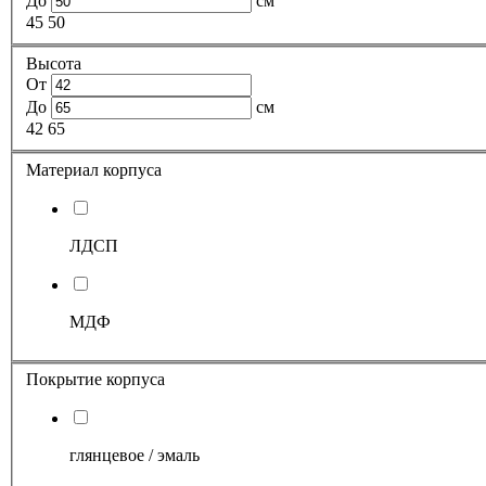
До
см
45
50
Высота
От
До
см
42
65
Материал корпуса
ЛДСП
МДФ
Покрытие корпуса
глянцевое / эмаль