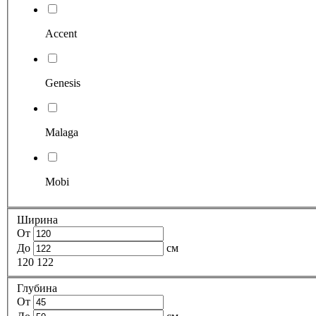
Accent
Genesis
Malaga
Mobi
Ширина
От
До
см
120
122
Глубина
От