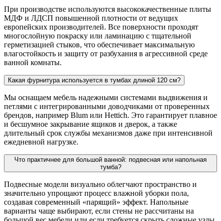
При производстве используются высококачественные плиты
МДФ и ЛДСП повышенной плотности от ведущих
европейских производителей. Все поверхности проходят
многослойную покраску или ламинацию с тщательной
герметизацией стыков, что обеспечивает максимальную
влагостойкость и защиту от разбухания в агрессивной среде
ванной комнаты.
Какая фурнитура используется в тумбах длиной 120 см?
Мы оснащаем мебель надежными системами выдвижения и
петлями с интегрированными доводчиками от проверенных
брендов, например Blum или Hettich. Это гарантирует плавное
и бесшумное закрывание ящиков и дверок, а также
длительный срок службы механизмов даже при интенсивной
ежедневной нагрузке.
Что практичнее для большой ванной: подвесная или напольная
тумба?
Подвесные модели визуально облегчают пространство и
значительно упрощают процесс влажной уборки пола,
создавая современный «парящий» эффект. Напольные
варианты чаще выбирают, если стены не рассчитаны на
большой вес мебели или если требуется скрыть сложные узлы