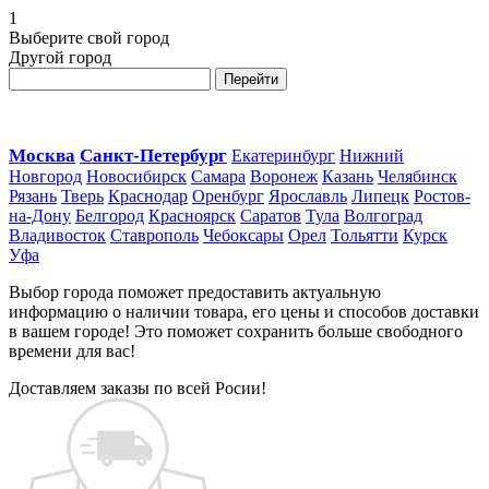
1
Выберите свой город
Другой город
Перейти
Москва
Санкт-Петербург
Екатеринбург
Нижний
Новгород
Новосибирск
Самара
Воронеж
Казань
Челябинск
Рязань
Тверь
Краснодар
Оренбург
Ярославль
Липецк
Ростов-
на-Дону
Белгород
Красноярск
Саратов
Тула
Волгоград
Владивосток
Ставрополь
Чебоксары
Орел
Тольятти
Курск
Уфа
Выбор города поможет предоставить актуальную
информацию о наличии товара, его цены и способов доставки
в вашем городе! Это поможет сохранить больше свободного
времени для вас!
Доставляем заказы по всей Росии!