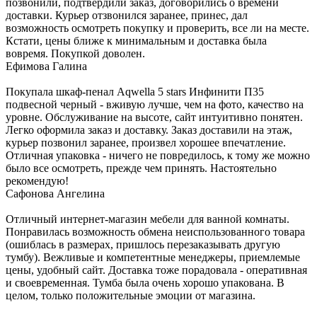
позвонили, подтвердили заказ, договорились о времени
доставки. Курьер отзвонился заранее, принес, дал
возможность осмотреть покупку и проверить, все ли на месте.
Кстати, цены ближе к минимальным и доставка была
вовремя. Покупкой доволен.
Ефимова Галина
Покупала шкаф-пенал Aqwella 5 stars Инфинити П35
подвесной черный - вживую лучше, чем на фото, качество на
уровне. Обслуживание на высоте, сайт интуитивно понятен.
Легко оформила заказ и доставку. Заказ доставили на этаж,
курьер позвонил заранее, произвел хорошее впечатление.
Отличная упаковка - ничего не повредилось, к тому же можно
было все осмотреть, прежде чем принять. Настоятельно
рекомендую!
Сафонова Ангелина
Отличный интернет-магазин мебели для ванной комнаты.
Понравилась возможность обмена неиспользованного товара
(ошиблась в размерах, пришлось перезаказывать другую
тумбу). Вежливые и компетентные менеджеры, приемлемые
цены, удобный сайт. Доставка тоже порадовала - оперативная
и своевременная. Тумба была очень хорошо упакована. В
целом, только положительные эмоции от магазина.