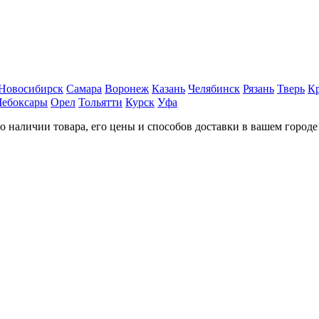
Новосибирск
Самара
Воронеж
Казань
Челябинск
Рязань
Тверь
К
Чебоксары
Орел
Тольятти
Курск
Уфа
наличии товара, его цены и способов доставки в вашем городе!