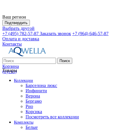
Ваш регион
Подтвердить
Выбрать другой
+7 (495) 782-57-87
Заказать звонок
+7 (964) 646-57-87
Оплата и доставка
Контакты
Поиск
Корзина
Товары
(пусто)
Коллекции
Барселона люкс
Инфинити
Верона
Бергамо
Рио
Корсика
Посмотреть все коллекции
Комплекты
Белые