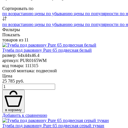
Сортировать по
по возрастанию цены
по убыванию цены
по популярности
по 
по возрастанию цены
по убыванию цены
по популярности
по 
Фильтры
Показать
товаров из
11
Тумба под раковину Pure 65 подвесная белый
размер: 64x44x46.4
артикул: PUR0165WM
код товара: 111315
способ монтажа: подвесной
Цена
25 785 руб.
в корзину
Добавить к сравнению
Тумба под раковину Pure 65 подвесная серый туман