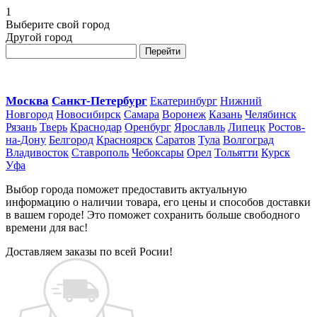
1
Выберите свой город
Другой город
Перейти
Москва
Санкт-Петербург
Екатеринбург
Нижний
Новгород
Новосибирск
Самара
Воронеж
Казань
Челябинск
Рязань
Тверь
Краснодар
Оренбург
Ярославль
Липецк
Ростов-
на-Дону
Белгород
Красноярск
Саратов
Тула
Волгоград
Владивосток
Ставрополь
Чебоксары
Орел
Тольятти
Курск
Уфа
Выбор города поможет предоставить актуальную
информацию о наличии товара, его цены и способов доставки
в вашем городе! Это поможет сохранить больше свободного
времени для вас!
Доставляем заказы по всей Росии!