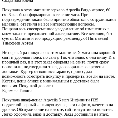
Солдатова Елена
Покупала в этом магазине зеркало Aqwella Fargo черное, 60
см. Заказ был сформирован в течение часа. При
подтверждении заказа было приятно общаться с сотрудниками
магазина, ответили на все интересующие вопросы.
Понравилось своевременное уведомление об изменениях в
моем заказе и предложенной альтернативе. Все вежливо, без
суеты. Магазин и его продукцию рекомендую! Пять звезд!
Тимофеев Артем
Не первый раз покупаю в этом магазине. У магазина хороший
сайт и удобный поиск по сайту. Так что знаю, о чем пишу. И в
прошлый раз, и в этот заказ оформил на сайте, почти сразу
позвонили, подтвердили заказ, договорились о времени
доставки. Курьер отзвонился заранее, принес, дал
возможность осмотреть покупку и проверить, все ли на месте.
Кстати, цены ближе к минимальным и доставка была
вовремя. Покупкой доволен.
Ефимова Галина
Покупала шкаф-пенал Aqwella 5 stars Инфинити П35
подвесной черный - вживую лучше, чем на фото, качество на
уровне. Обслуживание на высоте, сайт интуитивно понятен.
Легко оформила заказ и доставку. Заказ доставили на этаж,