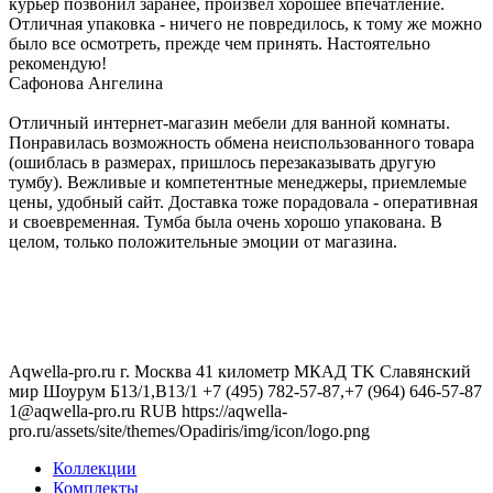
курьер позвонил заранее, произвел хорошее впечатление.
Отличная упаковка - ничего не повредилось, к тому же можно
было все осмотреть, прежде чем принять. Настоятельно
рекомендую!
Сафонова Ангелина
Отличный интернет-магазин мебели для ванной комнаты.
Понравилась возможность обмена неиспользованного товара
(ошиблась в размерах, пришлось перезаказывать другую
тумбу). Вежливые и компетентные менеджеры, приемлемые
цены, удобный сайт. Доставка тоже порадовала - оперативная
и своевременная. Тумба была очень хорошо упакована. В
целом, только положительные эмоции от магазина.
Aqwella-pro.ru
г. Москва 41 километр МКАД TK Славянский
мир Шоурум Б13/1,В13/1
+7 (495) 782-57-87,+7 (964) 646-57-87
1@aqwella-pro.ru
RUB
https://aqwella-
pro.ru/assets/site/themes/Opadiris/img/icon/logo.png
Коллекции
Комплекты