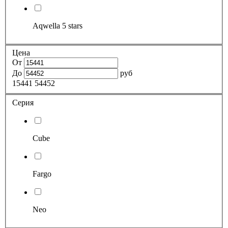
Aqwella 5 stars
Цена
От
До
руб
15441
54452
Серия
Cube
Fargo
Neo