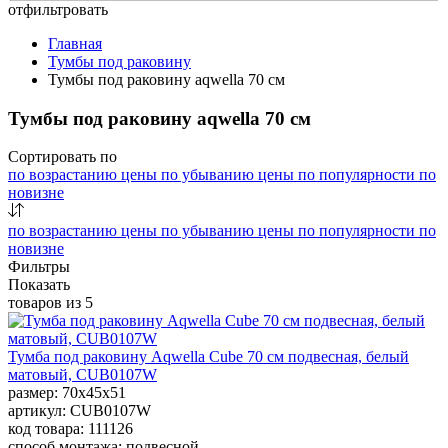
отфильтровать
Главная
Тумбы под раковину
Тумбы под раковину aqwella 70 см
Тумбы под раковину aqwella 70 см
Сортировать по
по возрастанию цены
по убыванию цены
по популярности
по
новизне
по возрастанию цены
по убыванию цены
по популярности
по
новизне
Фильтры
Показать
товаров из
5
Тумба под раковину Aqwella Cube 70 см подвесная, белый
матовый, CUB0107W
размер: 70x45x51
артикул: CUB0107W
код товара: 111126
способ монтажа: подвесной