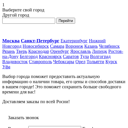
1
Выберите свой город
Другой город
Перейти
Москва
Санкт-Петербург
Екатеринбург
Нижний
Новгород
Новосибирск
Самара
Воронеж
Казань
Челябинск
Рязань
Тверь
Краснодар
Оренбург
Ярославль
Липецк
Ростов-
на-Дону
Белгород
Красноярск
Саратов
Тула
Волгоград
Владивосток
Ставрополь
Чебоксары
Орел
Тольятти
Курск
Уфа
Выбор города поможет предоставить актуальную
информацию о наличии товара, его цены и способов доставки
в вашем городе! Это поможет сохранить больше свободного
времени для вас!
Доставляем заказы по всей Росии!
Заказать звонок