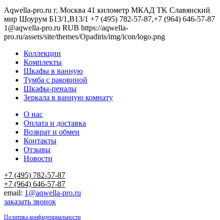
Aqwella-pro.ru
г. Москва 41 километр МКАД TK Славянский
мир Шоурум Б13/1,В13/1
+7 (495) 782-57-87,+7 (964) 646-57-87
1@aqwella-pro.ru
RUB
https://aqwella-
pro.ru/assets/site/themes/Opadiris/img/icon/logo.png
Коллекции
Комплекты
Шкафы в ванную
Тумба с раковиной
Шкафы-пеналы
Зеркала в ванную комнату
О нас
Оплата и доставка
Возврат и обмен
Контакты
Отзывы
Новости
+7 (495) 782-57-87
+7 (964) 646-57-87
email:
1@aqwella-pro.ru
заказать звонок
Политика конфиденциальности