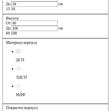
До
см
15
34
Высота
От
До
см
60
108
Материал корпуса
ДСП
ЛДСП
МДФ
Покрытие корпуса