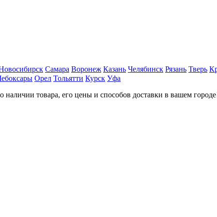
Новосибирск
Самара
Воронеж
Казань
Челябинск
Рязань
Тверь
К
Чебоксары
Орел
Тольятти
Курск
Уфа
наличии товара, его цены и способов доставки в вашем городе!