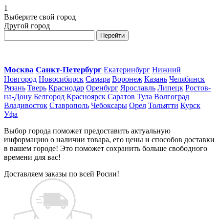
1
Выберите свой город
Другой город
Перейти
Москва
Санкт-Петербург
Екатеринбург
Нижний
Новгород
Новосибирск
Самара
Воронеж
Казань
Челябинск
Рязань
Тверь
Краснодар
Оренбург
Ярославль
Липецк
Ростов-
на-Дону
Белгород
Красноярск
Саратов
Тула
Волгоград
Владивосток
Ставрополь
Чебоксары
Орел
Тольятти
Курск
Уфа
Выбор города поможет предоставить актуальную
информацию о наличии товара, его цены и способов доставки
в вашем городе! Это поможет сохранить больше свободного
времени для вас!
Доставляем заказы по всей Росии!