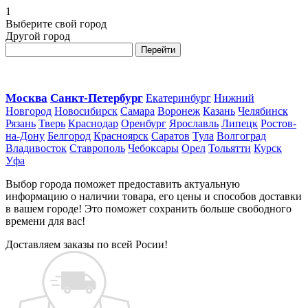
1
Выберите свой город
Другой город
Перейти
Москва
Санкт-Петербург
Екатеринбург
Нижний
Новгород
Новосибирск
Самара
Воронеж
Казань
Челябинск
Рязань
Тверь
Краснодар
Оренбург
Ярославль
Липецк
Ростов-
на-Дону
Белгород
Красноярск
Саратов
Тула
Волгоград
Владивосток
Ставрополь
Чебоксары
Орел
Тольятти
Курск
Уфа
Выбор города поможет предоставить актуальную
информацию о наличии товара, его цены и способов доставки
в вашем городе! Это поможет сохранить больше свободного
времени для вас!
Доставляем заказы по всей Росии!