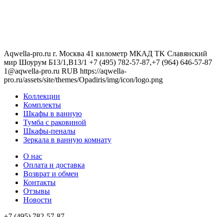
Aqwella-pro.ru
г. Москва 41 километр МКАД TK Славянский
мир Шоурум Б13/1,В13/1
+7 (495) 782-57-87,+7 (964) 646-57-87
1@aqwella-pro.ru
RUB
https://aqwella-
pro.ru/assets/site/themes/Opadiris/img/icon/logo.png
Коллекции
Комплекты
Шкафы в ванную
Тумба с раковиной
Шкафы-пеналы
Зеркала в ванную комнату
О нас
Оплата и доставка
Возврат и обмен
Контакты
Отзывы
Новости
+7 (495) 782-57-87