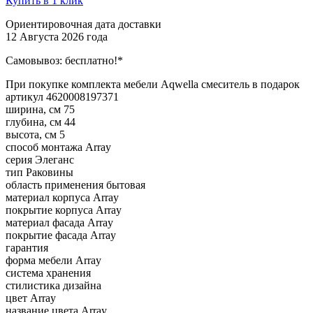
Купить в 1 клик
Ориентировочная дата доставки
12 Августа 2026 года
Самовывоз:
бесплатно!*
При покупке комплекта мебели Aqwella смеситель в подарок
артикул
4620008197371
ширина, см
75
глубина, см
44
высота, см
5
способ монтажа
Array
серия
Элеганс
тип
Раковины
область применения
бытовая
материал корпуса
Array
покрытие корпуса
Array
материал фасада
Array
покрытие фасада
Array
гарантия
форма мебели
Array
система хранения
стилистика дизайна
цвет
Array
название цвета
Array