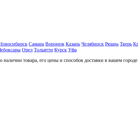
Новосибирск
Самара
Воронеж
Казань
Челябинск
Рязань
Тверь
К
Чебоксары
Орел
Тольятти
Курск
Уфа
наличии товара, его цены и способов доставки в вашем городе!