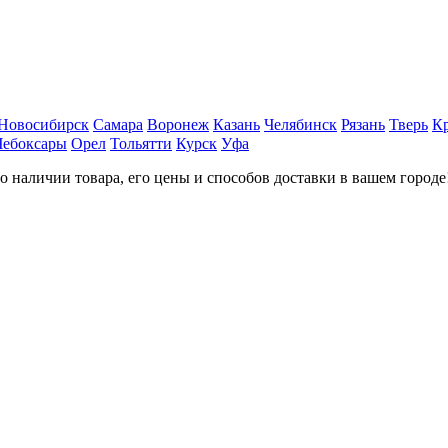
Новосибирск
Самара
Воронеж
Казань
Челябинск
Рязань
Тверь
К
Чебоксары
Орел
Тольятти
Курск
Уфа
наличии товара, его цены и способов доставки в вашем городе!