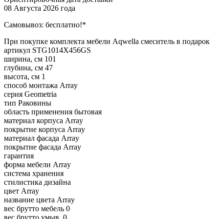
08 Августа 2026 года
Самовывоз:
бесплатно!*
При покупке комплекта мебели Aqwella смеситель в подарок
артикул
STG1014X456GS
ширина, см
101
глубина, см
47
высота, см
1
способ монтажа
Array
серия
Geometria
тип
Раковины
область применения
бытовая
материал корпуса
Array
покрытие корпуса
Array
материал фасада
Array
покрытие фасада
Array
гарантия
форма мебели
Array
система хранения
стилистика дизайна
цвет
Array
название цвета
Array
вес брутто мебель
0
вес брутто умыв.
0