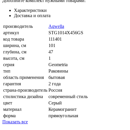
Дополните комплект нужными товарами:
Характеристики
Доставка и оплата
производитель
Aqwella
артикул
STG1014X456GS
код товара
111401
ширина, см
101
глубина, см
47
высота, см
1
серия
Geometria
тип
Раковины
область применения
бытовая
гарантия
2 года
страна-производитель
Россия
стилистика дизайна
современный стиль
цвет
Серый
материал
Керамогранит
форма
прямоугольная
Показать все