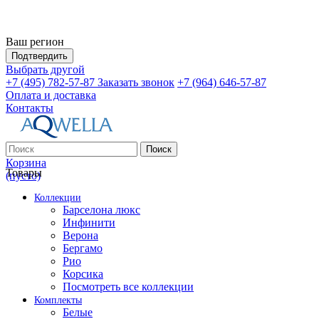
Ваш регион
Подтвердить
Выбрать другой
+7 (495) 782-57-87
Заказать звонок
+7 (964) 646-57-87
Оплата и доставка
Контакты
Поиск
Корзина
Товары
(пусто)
Коллекции
Барселона люкс
Инфинити
Верона
Бергамо
Рио
Корсика
Посмотреть все коллекции
Комплекты
Белые