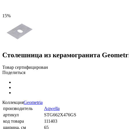
15%
Столешница из керамогранита Geometri
Товар сертифицирован
Поделиться
Коллекция
Geometria
производитель
Aqwella
артикул
STG662X476GS
код товара
111403
ширина, см
65