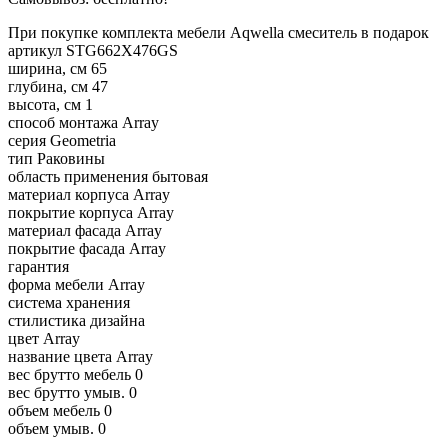
При покупке комплекта мебели Aqwella смеситель в подарок
артикул
STG662X476GS
ширина, см
65
глубина, см
47
высота, см
1
способ монтажа
Array
серия
Geometria
тип
Раковины
область применения
бытовая
материал корпуса
Array
покрытие корпуса
Array
материал фасада
Array
покрытие фасада
Array
гарантия
форма мебели
Array
система хранения
стилистика дизайна
цвет
Array
название цвета
Array
вес брутто мебель
0
вес брутто умыв.
0
объем мебель
0
объем умыв.
0