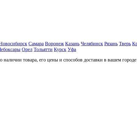
Новосибирск
Самара
Воронеж
Казань
Челябинск
Рязань
Тверь
К
Чебоксары
Орел
Тольятти
Курск
Уфа
наличии товара, его цены и способов доставки в вашем городе!