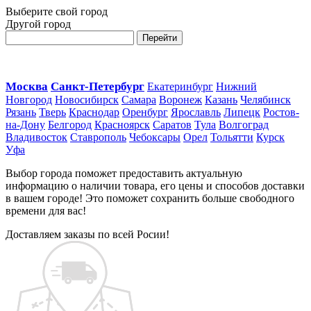
Выберите свой город
Другой город
Перейти
Москва
Санкт-Петербург
Екатеринбург
Нижний
Новгород
Новосибирск
Самара
Воронеж
Казань
Челябинск
Рязань
Тверь
Краснодар
Оренбург
Ярославль
Липецк
Ростов-
на-Дону
Белгород
Красноярск
Саратов
Тула
Волгоград
Владивосток
Ставрополь
Чебоксары
Орел
Тольятти
Курск
Уфа
Выбор города поможет предоставить актуальную
информацию о наличии товара, его цены и способов доставки
в вашем городе! Это поможет сохранить больше свободного
времени для вас!
Доставляем заказы по всей Росии!