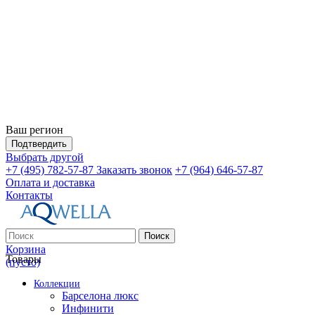
Ваш регион
Подтвердить
Выбрать другой
+7 (495) 782-57-87
Заказать звонок
+7 (964) 646-57-87
Оплата и доставка
Контакты
Поиск
Корзина
Товары
(пусто)
Коллекции
Барселона люкс
Инфинити