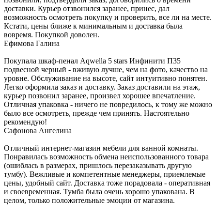
доставки. Курьер отзвонился заранее, принес, дал
возможность осмотреть покупку и проверить, все ли на месте.
Кстати, цены ближе к минимальным и доставка была
вовремя. Покупкой доволен.
Ефимова Галина
Покупала шкаф-пенал Aqwella 5 stars Инфинити П35
подвесной черный - вживую лучше, чем на фото, качество на
уровне. Обслуживание на высоте, сайт интуитивно понятен.
Легко оформила заказ и доставку. Заказ доставили на этаж,
курьер позвонил заранее, произвел хорошее впечатление.
Отличная упаковка - ничего не повредилось, к тому же можно
было все осмотреть, прежде чем принять. Настоятельно
рекомендую!
Сафонова Ангелина
Отличный интернет-магазин мебели для ванной комнаты.
Понравилась возможность обмена неиспользованного товара
(ошиблась в размерах, пришлось перезаказывать другую
тумбу). Вежливые и компетентные менеджеры, приемлемые
цены, удобный сайт. Доставка тоже порадовала - оперативная
и своевременная. Тумба была очень хорошо упакована. В
целом, только положительные эмоции от магазина.