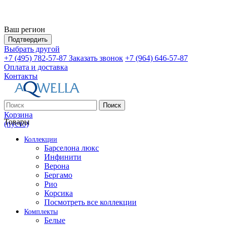
Ваш регион
Подтвердить
Выбрать другой
+7 (495) 782-57-87
Заказать звонок
+7 (964) 646-57-87
Оплата и доставка
Контакты
Поиск
Корзина
Товары
(пусто)
Коллекции
Барселона люкс
Инфинити
Верона
Бергамо
Рио
Корсика
Посмотреть все коллекции
Комплекты
Белые