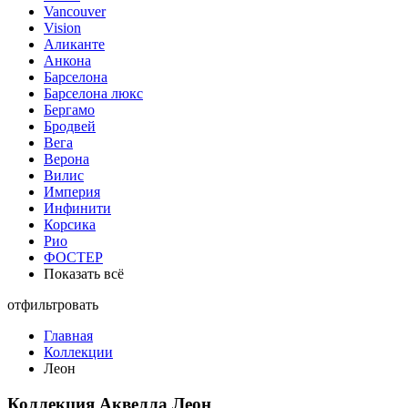
Vancouver
Vision
Аликанте
Анкона
Барселона
Барселона люкс
Бергамо
Бродвей
Вега
Верона
Вилис
Империя
Инфинити
Корсика
Рио
ФОСТЕР
Показать всё
отфильтровать
Главная
Коллекции
Леон
Коллекция Аквелла Леон