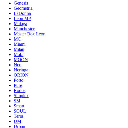
Genesis
Geometria
LaDonna
Leon MP
Malaga
Manchester
Master Box Leon
MC
Miami
Milan
Mobi
MOON
Neo
Neringa
ORION
Porto
Pure
Rodos
Simplex
SM
Smart
SOUL
Terra
UM
Urban