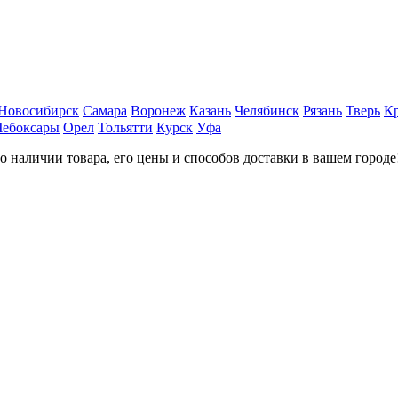
Новосибирск
Самара
Воронеж
Казань
Челябинск
Рязань
Тверь
К
Чебоксары
Орел
Тольятти
Курск
Уфа
наличии товара, его цены и способов доставки в вашем городе!