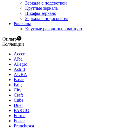
Зеркала с подсветкой
Круглые зеркала
Шкафы-зеркало
Зеркала с подогревом
Раковины
Круглые раковины в ванную
Фильтр
Коллекции
Accent
Alba
Allegro
Astrid
AURA
Basic
Brig
City
Craft
Cube
Duet
FARGO
Forma
Foster
Franchesca