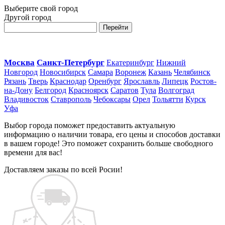
Выберите свой город
Другой город
Перейти
Москва
Санкт-Петербург
Екатеринбург
Нижний
Новгород
Новосибирск
Самара
Воронеж
Казань
Челябинск
Рязань
Тверь
Краснодар
Оренбург
Ярославль
Липецк
Ростов-
на-Дону
Белгород
Красноярск
Саратов
Тула
Волгоград
Владивосток
Ставрополь
Чебоксары
Орел
Тольятти
Курск
Уфа
Выбор города поможет предоставить актуальную
информацию о наличии товара, его цены и способов доставки
в вашем городе! Это поможет сохранить больше свободного
времени для вас!
Доставляем заказы по всей Росии!