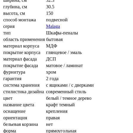
ширина, см
32.3
глубина, см
30.5
высота, см
150
способ монтажа
подвесной
серия
Malaga
тип
Шкафы-пеналы
область применения
бытовая
материал корпуса
МДФ
покрытие корпуса
глянцевое / эмаль
материал фасада
ДСП
покрытие фасада
матовое / ламинат
фурнитура
хром
гарантия
2 года
система хранения
с ящиками / с дверками
стилистика дизайна
современный стиль
цвет
белый / темное дерево
название цвета
крафт темный
оснащение
крепления
ориентация
правая
бельевая корзина
нет
форма
прямоугольная