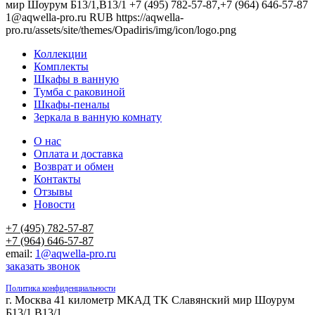
мир Шоурум Б13/1,В13/1
+7 (495) 782-57-87,+7 (964) 646-57-87
1@aqwella-pro.ru
RUB
https://aqwella-
pro.ru/assets/site/themes/Opadiris/img/icon/logo.png
Коллекции
Комплекты
Шкафы в ванную
Тумба с раковиной
Шкафы-пеналы
Зеркала в ванную комнату
О нас
Оплата и доставка
Возврат и обмен
Контакты
Отзывы
Новости
+7 (495) 782-57-87
+7 (964) 646-57-87
email:
1@aqwella-pro.ru
заказать звонок
Политика конфиденциальности
г. Москва 41 километр МКАД TK Славянский мир Шоурум
Б13/1,В13/1