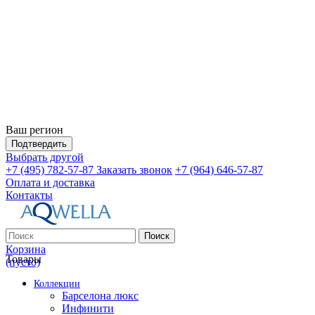
Ваш регион
Подтвердить
Выбрать другой
+7 (495) 782-57-87
Заказать звонок
+7 (964) 646-57-87
Оплата и доставка
Контакты
Поиск
Корзина
Товары
(пусто)
Коллекции
Барселона люкс
Инфинити