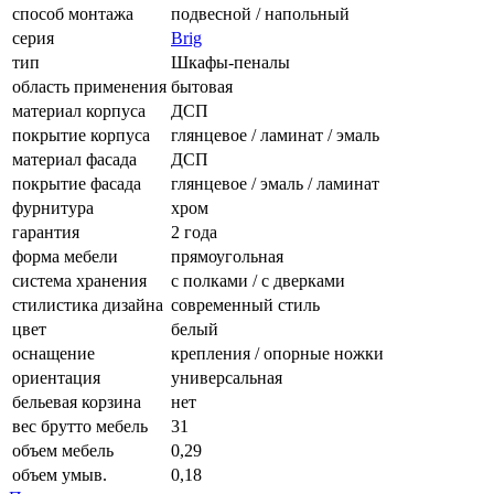
способ монтажа
подвесной / напольный
серия
Brig
тип
Шкафы-пеналы
область применения
бытовая
материал корпуса
ДСП
покрытие корпуса
глянцевое / ламинат / эмаль
материал фасада
ДСП
покрытие фасада
глянцевое / эмаль / ламинат
фурнитура
хром
гарантия
2 года
форма мебели
прямоугольная
система хранения
с полками / с дверками
стилистика дизайна
современный стиль
цвет
белый
оснащение
крепления / опорные ножки
ориентация
универсальная
бельевая корзина
нет
вес брутто мебель
31
объем мебель
0,29
объем умыв.
0,18