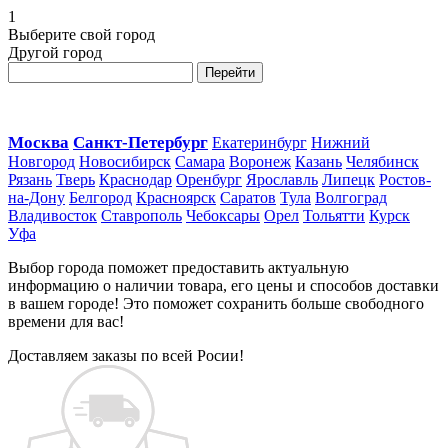
1
Выберите свой город
Другой город
Перейти
Москва
Санкт-Петербург
Екатеринбург
Нижний
Новгород
Новосибирск
Самара
Воронеж
Казань
Челябинск
Рязань
Тверь
Краснодар
Оренбург
Ярославль
Липецк
Ростов-
на-Дону
Белгород
Красноярск
Саратов
Тула
Волгоград
Владивосток
Ставрополь
Чебоксары
Орел
Тольятти
Курск
Уфа
Выбор города поможет предоставить актуальную
информацию о наличии товара, его цены и способов доставки
в вашем городе! Это поможет сохранить больше свободного
времени для вас!
Доставляем заказы по всей Росии!