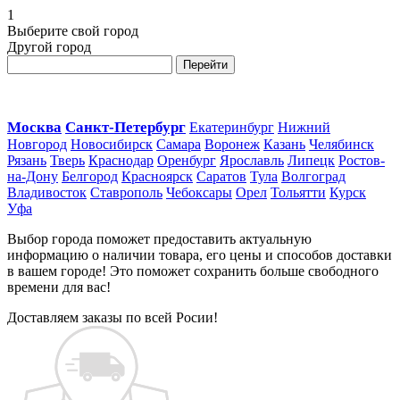
1
Выберите свой город
Другой город
Перейти
Москва
Санкт-Петербург
Екатеринбург
Нижний
Новгород
Новосибирск
Самара
Воронеж
Казань
Челябинск
Рязань
Тверь
Краснодар
Оренбург
Ярославль
Липецк
Ростов-
на-Дону
Белгород
Красноярск
Саратов
Тула
Волгоград
Владивосток
Ставрополь
Чебоксары
Орел
Тольятти
Курск
Уфа
Выбор города поможет предоставить актуальную
информацию о наличии товара, его цены и способов доставки
в вашем городе! Это поможет сохранить больше свободного
времени для вас!
Доставляем заказы по всей Росии!