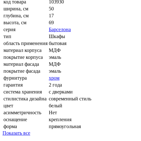
код товара
103930
ширина, см
50
глубина, см
17
высота, см
69
серия
Барселона
тип
Шкафы
область применения
бытовая
материал корпуса
МДФ
покрытие корпуса
эмаль
материал фасада
МДФ
покрытие фасада
эмаль
фурнитура
хром
гарантия
2 года
система хранения
с дверками
стилистика дизайна
современный стиль
цвет
белый
асимметричность
Нет
оснащение
крепления
форма
прямоугольная
Показать все