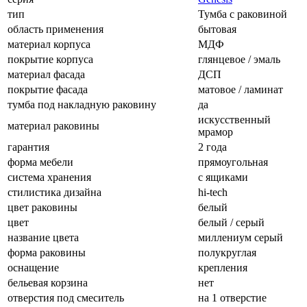
тип
Тумба с раковиной
область применения
бытовая
материал корпуса
МДФ
покрытие корпуса
глянцевое / эмаль
материал фасада
ДСП
покрытие фасада
матовое / ламинат
тумба под накладную раковину
да
искусственный
материал раковины
мрамор
гарантия
2 года
форма мебели
прямоугольная
система хранения
с ящиками
стилистика дизайна
hi-tech
цвет раковины
белый
цвет
белый / серый
название цвета
миллениум серый
форма раковины
полукруглая
оснащение
крепления
бельевая корзина
нет
отверстия под смеситель
на 1 отверстие