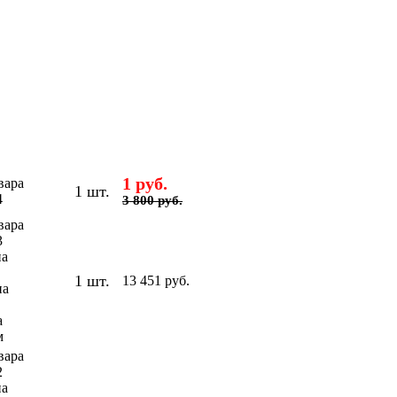
1 руб.
вара
1 шт.
4
3 800 руб.
вара
3
а
1 шт.
13 451 руб.
на
а
м
вара
2
а