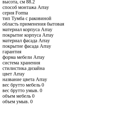
высота, см
88.2
способ монтажа
Array
серия
Forma
тип
Тумба с раковиной
область применения
бытовая
материал корпуса
Array
покрытие корпуса
Array
материал фасада
Array
покрытие фасада
Array
гарантия
форма мебели
Array
система хранения
стилистика дизайна
цвет
Array
название цвета
Array
вес брутто мебель
0
вес брутто умыв.
0
объем мебель
0
объем умыв.
0