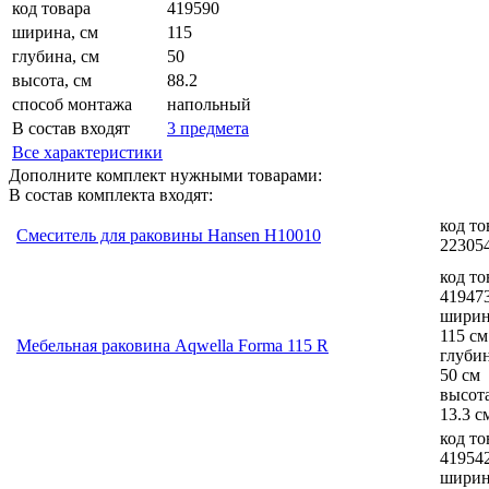
код товара
419590
ширина, см
115
глубина, см
50
высота, см
88.2
способ монтажа
напольный
В состав входят
3 предмета
Все характеристики
Дополните комплект нужными товарами:
В состав комплекта входят:
код то
Смеситель для раковины Hansen H10010
22305
код то
41947
ширин
115 см
Мебельная раковина Aqwella Forma 115 R
глуби
50 см
высот
13.3 с
код то
41954
ширин