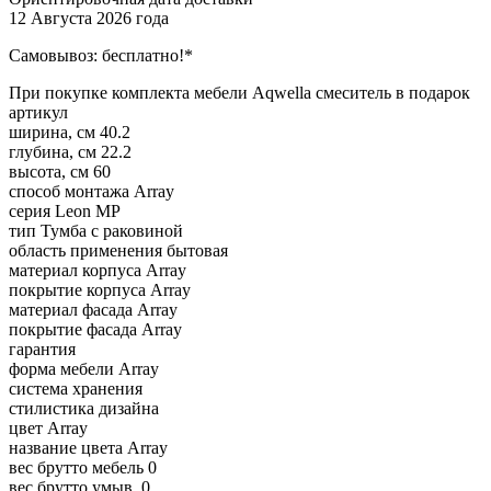
12 Августа 2026 года
Самовывоз:
бесплатно!*
При покупке комплекта мебели Aqwella смеситель в подарок
артикул
ширина, см
40.2
глубина, см
22.2
высота, см
60
способ монтажа
Array
серия
Leon MP
тип
Тумба с раковиной
область применения
бытовая
материал корпуса
Array
покрытие корпуса
Array
материал фасада
Array
покрытие фасада
Array
гарантия
форма мебели
Array
система хранения
стилистика дизайна
цвет
Array
название цвета
Array
вес брутто мебель
0
вес брутто умыв.
0