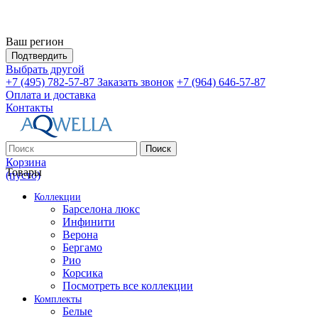
Ваш регион
Подтвердить
Выбрать другой
+7 (495) 782-57-87
Заказать звонок
+7 (964) 646-57-87
Оплата и доставка
Контакты
Поиск
Корзина
Товары
(пусто)
Коллекции
Барселона люкс
Инфинити
Верона
Бергамо
Рио
Корсика
Посмотреть все коллекции
Комплекты
Белые