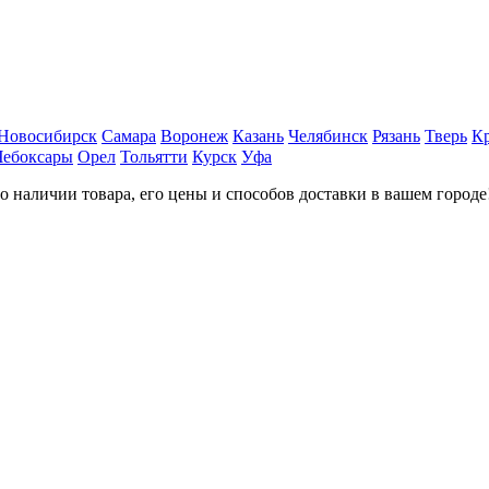
Новосибирск
Самара
Воронеж
Казань
Челябинск
Рязань
Тверь
К
Чебоксары
Орел
Тольятти
Курск
Уфа
наличии товара, его цены и способов доставки в вашем городе!