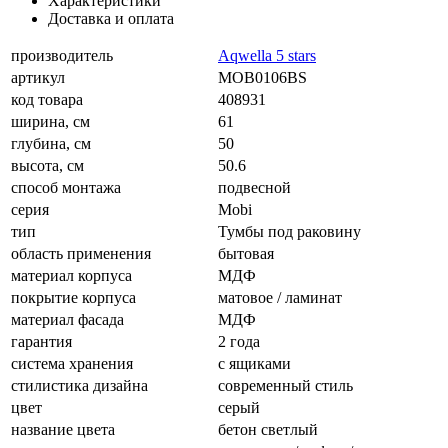
Характеристики
Доставка и оплата
производитель
Aqwella 5 stars
артикул
MOB0106BS
код товара
408931
ширина, см
61
глубина, см
50
высота, см
50.6
способ монтажа
подвесной
серия
Mobi
тип
Тумбы под раковину
область применения
бытовая
материал корпуса
МДФ
покрытие корпуса
матовое / ламинат
материал фасада
МДФ
гарантия
2 года
система хранения
с ящиками
стилистика дизайна
современный стиль
цвет
серый
название цвета
бетон светлый