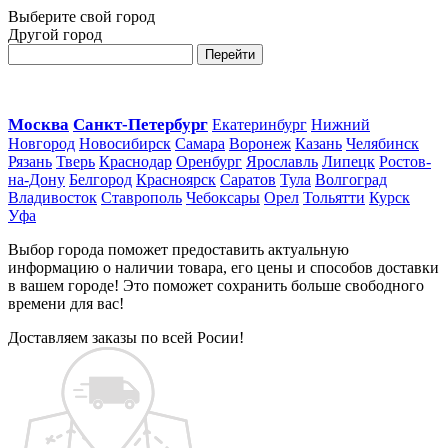
Выберите свой город
Другой город
Перейти
Москва
Санкт-Петербург
Екатеринбург
Нижний
Новгород
Новосибирск
Самара
Воронеж
Казань
Челябинск
Рязань
Тверь
Краснодар
Оренбург
Ярославль
Липецк
Ростов-
на-Дону
Белгород
Красноярск
Саратов
Тула
Волгоград
Владивосток
Ставрополь
Чебоксары
Орел
Тольятти
Курск
Уфа
Выбор города поможет предоставить актуальную
информацию о наличии товара, его цены и способов доставки
в вашем городе! Это поможет сохранить больше свободного
времени для вас!
Доставляем заказы по всей Росии!