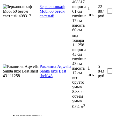
408317
Зеркало-шкаф
ширина
22
1
Mobi 60 бетон
61 см
807
шт.
светлый
глубина
руб.
17 см
высота
60 см
код
товара
111258
ширина
43 см
глубина
43 см
Раковина Aqwella
5
1
высота
Sanita luxe Best
843
12 см
шт.
shelf 43
руб.
вес
брутто
умыв.
8.83 кг
объем
умыв.
3
0.04 м