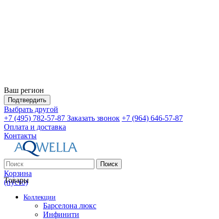
Ваш регион
Подтвердить
Выбрать другой
+7 (495) 782-57-87
Заказать звонок
+7 (964) 646-57-87
Оплата и доставка
Контакты
Поиск
Корзина
Товары
(пусто)
Коллекции
Барселона люкс
Инфинити