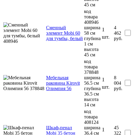
45 см
код
товара
408946
Сменный
ширина
4
1
элемент Mobi 60
58 см
462
шт.
для тумбы, белый
глубина
руб.
1 см
высота
45 см
код
товара
378848
Мебельная
ширина
8
1
раковина Kirovit
56.5 см
004
шт.
Олимпия 56
глубина
руб.
36.5 см
высота
14 см
код
товара
408124
Шкаф-пенал
ширина
45
1
Mobi 35 бетон
36.4 см
322