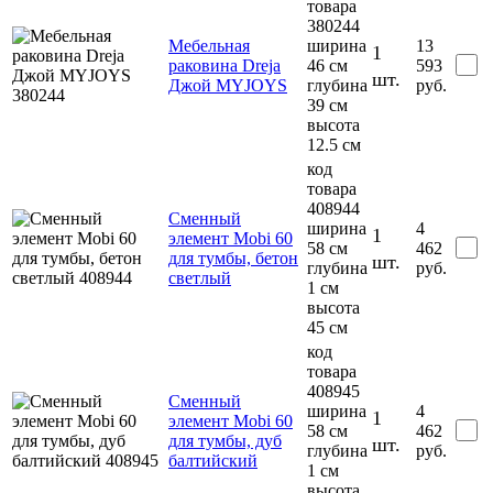
товара
380244
Мебельная
ширина
13
1
раковина Dreja
46 см
593
шт.
Джой MYJOYS
глубина
руб.
39 см
высота
12.5 см
код
товара
408944
Сменный
ширина
4
1
элемент Mobi 60
58 см
462
для тумбы, бетон
шт.
глубина
руб.
светлый
1 см
высота
45 см
код
товара
408945
Сменный
ширина
4
1
элемент Mobi 60
58 см
462
для тумбы, дуб
шт.
глубина
руб.
балтийский
1 см
высота