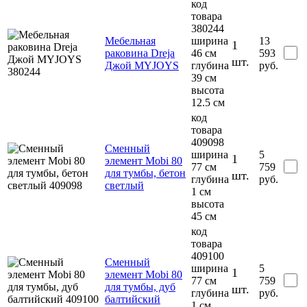
код
товара
380244
Мебельная
ширина
13
1
раковина Dreja
46 см
593
шт.
Джой MYJOYS
глубина
руб.
39 см
высота
12.5 см
код
товара
409098
Сменный
ширина
5
1
элемент Mobi 80
77 см
759
для тумбы, бетон
шт.
глубина
руб.
светлый
1 см
высота
45 см
код
товара
409100
Сменный
ширина
5
1
элемент Mobi 80
77 см
759
для тумбы, дуб
шт.
глубина
руб.
балтийский
1 см