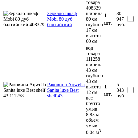
товара
408329
Зеркало-шкаф
ширина
30
1
Mobi 80 дуб
80 см
947
шт.
балтийский
глубина
руб.
17 см
высота
60 см
код
товара
111258
ширина
43 см
глубина
43 см
Раковина Aqwella
5
1
высота
Sanita luxe Best
843
12 см
шт.
shelf 43
руб.
вес
брутто
умыв.
8.83 кг
объем
умыв.
3
0.04 м