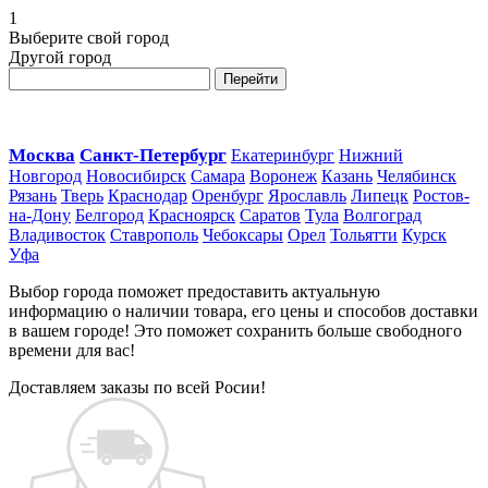
1
Выберите свой город
Другой город
Перейти
Москва
Санкт-Петербург
Екатеринбург
Нижний
Новгород
Новосибирск
Самара
Воронеж
Казань
Челябинск
Рязань
Тверь
Краснодар
Оренбург
Ярославль
Липецк
Ростов-
на-Дону
Белгород
Красноярск
Саратов
Тула
Волгоград
Владивосток
Ставрополь
Чебоксары
Орел
Тольятти
Курск
Уфа
Выбор города поможет предоставить актуальную
информацию о наличии товара, его цены и способов доставки
в вашем городе! Это поможет сохранить больше свободного
времени для вас!
Доставляем заказы по всей Росии!