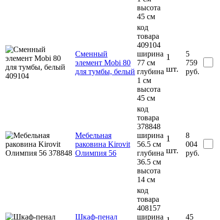
высота
45 см
код
товара
409104
Сменный
ширина
5
1
элемент Mobi 80
77 см
759
шт.
для тумбы, белый
глубина
руб.
1 см
высота
45 см
код
товара
378848
Мебельная
ширина
8
1
раковина Kirovit
56.5 см
004
шт.
Олимпия 56
глубина
руб.
36.5 см
высота
14 см
код
товара
408157
Шкаф-пенал
ширина
45
1