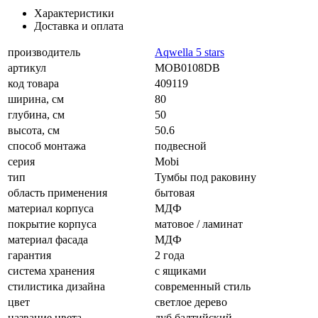
Характеристики
Доставка и оплата
производитель
Aqwella 5 stars
артикул
MOB0108DB
код товара
409119
ширина, см
80
глубина, см
50
высота, см
50.6
способ монтажа
подвесной
серия
Mobi
тип
Тумбы под раковину
область применения
бытовая
материал корпуса
МДФ
покрытие корпуса
матовое / ламинат
материал фасада
МДФ
гарантия
2 года
система хранения
с ящиками
стилистика дизайна
современный стиль
цвет
светлое дерево
название цвета
дуб балтийский