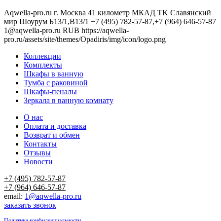
Aqwella-pro.ru
г. Москва 41 километр МКАД TK Славянский
мир Шоурум Б13/1,В13/1
+7 (495) 782-57-87,+7 (964) 646-57-87
1@aqwella-pro.ru
RUB
https://aqwella-
pro.ru/assets/site/themes/Opadiris/img/icon/logo.png
Коллекции
Комплекты
Шкафы в ванную
Тумба с раковиной
Шкафы-пеналы
Зеркала в ванную комнату
О нас
Оплата и доставка
Возврат и обмен
Контакты
Отзывы
Новости
+7 (495) 782-57-87
+7 (964) 646-57-87
email:
1@aqwella-pro.ru
заказать звонок
Политика конфиденциальности