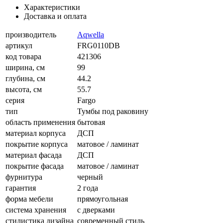
Характеристики
Доставка и оплата
производитель
Aqwella
артикул
FRG0110DB
код товара
421306
ширина, см
99
глубина, см
44.2
высота, см
55.7
серия
Fargo
тип
Тумбы под раковину
область применения
бытовая
материал корпуса
ДСП
покрытие корпуса
матовое / ламинат
материал фасада
ДСП
покрытие фасада
матовое / ламинат
фурнитура
черный
гарантия
2 года
форма мебели
прямоугольная
система хранения
с дверками
стилистика дизайна
современный стиль