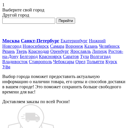
1
Выберите свой город
Другой город
Перейти
Москва
Санкт-Петербург
Екатеринбург
Нижний
Новгород
Новосибирск
Самара
Воронеж
Казань
Челябинск
Рязань
Тверь
Краснодар
Оренбург
Ярославль
Липецк
Ростов-
на-Дону
Белгород
Красноярск
Саратов
Тула
Волгоград
Владивосток
Ставрополь
Чебоксары
Орел
Тольятти
Курск
Уфа
Выбор города поможет предоставить актуальную
информацию о наличии товара, его цены и способов доставки
в вашем городе! Это поможет сохранить больше свободного
времени для вас!
Доставляем заказы по всей Росии!