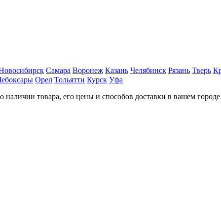
Новосибирск
Самара
Воронеж
Казань
Челябинск
Рязань
Тверь
К
Чебоксары
Орел
Тольятти
Курск
Уфа
наличии товара, его цены и способов доставки в вашем городе!