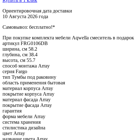
Купить в 1 клик
Ориентировочная дата доставки
10 Августа 2026 года
Самовывоз:
бесплатно!*
При покупке комплекта мебели Aqwella смеситель в подарок
артикул
FRG0106DB
ширина, см
58.2
глубина, см
38.4
высота, см
55.7
способ монтажа
Array
серия
Fargo
тип
Тумбы под раковину
область применения
бытовая
материал корпуса
Array
покрытие корпуса
Array
материал фасада
Array
покрытие фасада
Array
гарантия
форма мебели
Array
система хранения
стилистика дизайна
цвет
Array
название цвета
Array