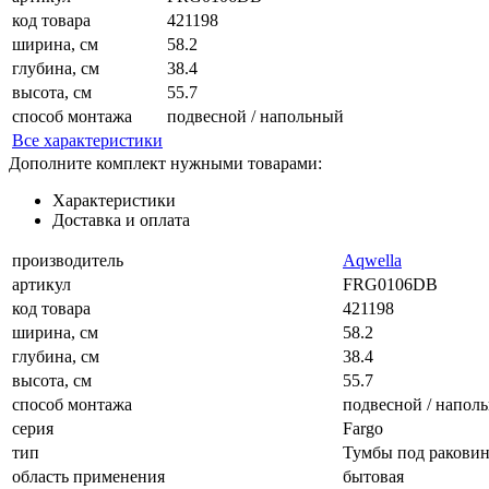
код товара
421198
ширина, см
58.2
глубина, см
38.4
высота, см
55.7
способ монтажа
подвесной / напольный
Все характеристики
Дополните комплект нужными товарами:
Характеристики
Доставка и оплата
производитель
Aqwella
артикул
FRG0106DB
код товара
421198
ширина, см
58.2
глубина, см
38.4
высота, см
55.7
способ монтажа
подвесной / напол
серия
Fargo
тип
Тумбы под ракови
область применения
бытовая