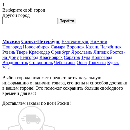
1
Выберите свой город
Другой город
Перейти
Москва
Санкт-Петербург
Екатеринбург
Нижний
Новгород
Новосибирск
Самара
Воронеж
Казань
Челябинск
Рязань
Тверь
Краснодар
Оренбург
Ярославль
Липецк
Ростов-
на-Дону
Белгород
Красноярск
Саратов
Тула
Волгоград
Владивосток
Ставрополь
Чебоксары
Орел
Тольятти
Курск
Уфа
Выбор города поможет предоставить актуальную
информацию о наличии товара, его цены и способов доставки
в вашем городе! Это поможет сохранить больше свободного
времени для вас!
Доставляем заказы по всей Росии!