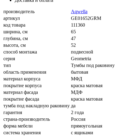
Доставка и оплата
производитель
Aqwella
артикул
GE01652GRM
код товара
111360
ширина, см
65
глубина, см
47
высота, см
52
способ монтажа
подвесной
серия
Geometria
тип
Тумбы под раковину
область применения
бытовая
материал корпуса
МФД
покрытие корпуса
краска матовая
материал фасада
МДФ
покрытие фасада
краска матовая
тумба под накладную раковину
да
гарантия
2 года
страна-производитель
Россия
форма мебели
прямоугольная
система хранения
с ящиками