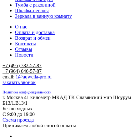
Тумба с раковиной
Шкафы-пеналы
Зеркала в ванную комнату
О нас
Оплата и доставка
Возврат и обмен
Контакты
Отзывы
Новости
+7 (495) 782-57-87
+7 (964) 646-57-87
email:
1@aqwella-pro.ru
заказать звонок
Политика конфиденциальности
г. Москва 41 километр МКАД TK Славянский мир Шоурум
Б13/1,В13/1
Без выходных
С 9:00 до 19:00
Схема проезда
Принимаем любой способ оплаты