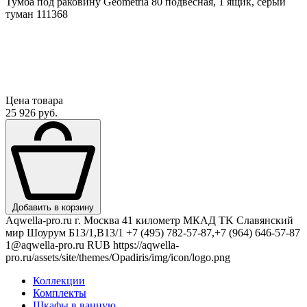
Тумба под раковину Geometria 80 подвесная, 1 ящик, серый
туман 111368
Цена товара
25 926 руб.
Добавить в корзину
Aqwella-pro.ru
г. Москва 41 километр МКАД TK Славянский
мир Шоурум Б13/1,В13/1
+7 (495) 782-57-87,+7 (964) 646-57-87
1@aqwella-pro.ru
RUB
https://aqwella-
pro.ru/assets/site/themes/Opadiris/img/icon/logo.png
Коллекции
Комплекты
Шкафы в ванную