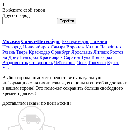
1
Выберите свой город
Другой город
Перейти
Москва
Санкт-Петербург
Екатеринбург
Нижний
Новгород
Новосибирск
Самара
Воронеж
Казань
Челябинск
Рязань
Тверь
Краснодар
Оренбург
Ярославль
Липецк
Ростов-
на-Дону
Белгород
Красноярск
Саратов
Тула
Волгоград
Владивосток
Ставрополь
Чебоксары
Орел
Тольятти
Курск
Уфа
Выбор города поможет предоставить актуальную
информацию о наличии товара, его цены и способов доставки
в вашем городе! Это поможет сохранить больше свободного
времени для вас!
Доставляем заказы по всей Росии!