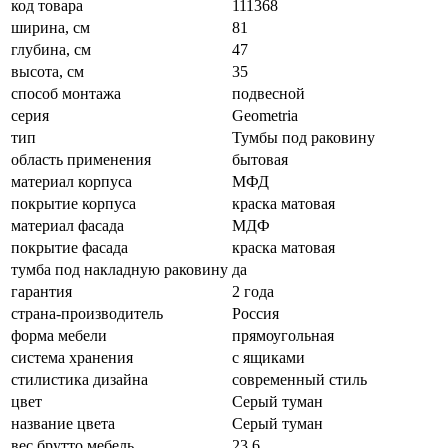
код товара
111368
ширина, см
81
глубина, см
47
высота, см
35
способ монтажа
подвесной
серия
Geometria
тип
Тумбы под раковину
область применения
бытовая
материал корпуса
МФД
покрытие корпуса
краска матовая
материал фасада
МДФ
покрытие фасада
краска матовая
тумба под накладную раковину
да
гарантия
2 года
страна-производитель
Россия
форма мебели
прямоугольная
система хранения
с ящиками
стилистика дизайна
современный стиль
цвет
Серый туман
название цвета
Серый туман
вес брутто мебель
23,6