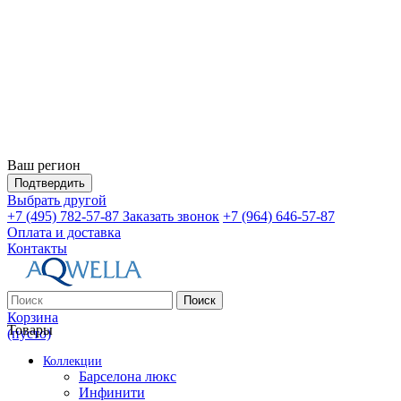
Ваш регион
Подтвердить
Выбрать другой
+7 (495) 782-57-87
Заказать звонок
+7 (964) 646-57-87
Оплата и доставка
Контакты
Поиск
Корзина
Товары
(пусто)
Коллекции
Барселона люкс
Инфинити