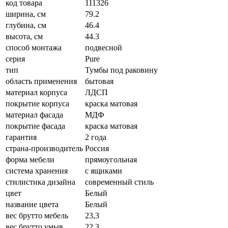
код товара
111326
ширина, см
79.2
глубина, см
46.4
высота, см
44.3
способ монтажа
подвесной
серия
Pure
тип
Тумбы под раковину
область применения
бытовая
материал корпуса
ЛДСП
покрытие корпуса
краска матовая
материал фасада
МДФ
покрытие фасада
краска матовая
гарантия
2 года
страна-производитель
Россия
форма мебели
прямоугольная
система хранения
с ящиками
стилистика дизайна
современный стиль
цвет
Белый
название цвета
Белый
вес брутто мебель
23,3
вес брутто умыв.
22,3