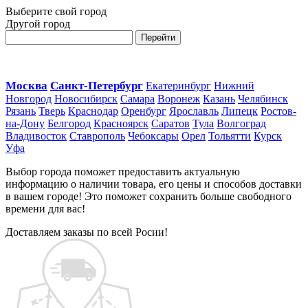
Выберите свой город
Другой город
Перейти
Москва
Санкт-Петербург
Екатеринбург
Нижний
Новгород
Новосибирск
Самара
Воронеж
Казань
Челябинск
Рязань
Тверь
Краснодар
Оренбург
Ярославль
Липецк
Ростов-
на-Дону
Белгород
Красноярск
Саратов
Тула
Волгоград
Владивосток
Ставрополь
Чебоксары
Орел
Тольятти
Курск
Уфа
Выбор города поможет предоставить актуальную
информацию о наличии товара, его цены и способов доставки
в вашем городе! Это поможет сохранить больше свободного
времени для вас!
Доставляем заказы по всей Росии!