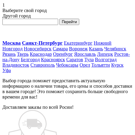
1
Выберите свой город
Другой город
Перейти
Москва
Санкт-Петербург
Екатеринбург
Нижний
Новгород
Новосибирск
Самара
Воронеж
Казань
Челябинск
Рязань
Тверь
Краснодар
Оренбург
Ярославль
Липецк
Ростов-
на-Дону
Белгород
Красноярск
Саратов
Тула
Волгоград
Владивосток
Ставрополь
Чебоксары
Орел
Тольятти
Курск
Уфа
Выбор города поможет предоставить актуальную
информацию о наличии товара, его цены и способов доставки
в вашем городе! Это поможет сохранить больше свободного
времени для вас!
Доставляем заказы по всей Росии!