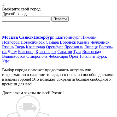
1
Выберите свой город
Другой город
Перейти
Москва
Санкт-Петербург
Екатеринбург
Нижний
Новгород
Новосибирск
Самара
Воронеж
Казань
Челябинск
Рязань
Тверь
Краснодар
Оренбург
Ярославль
Липецк
Ростов-
на-Дону
Белгород
Красноярск
Саратов
Тула
Волгоград
Владивосток
Ставрополь
Чебоксары
Орел
Тольятти
Курск
Уфа
Выбор города поможет предоставить актуальную
информацию о наличии товара, его цены и способов доставки
в вашем городе! Это поможет сохранить больше свободного
времени для вас!
Доставляем заказы по всей Росии!