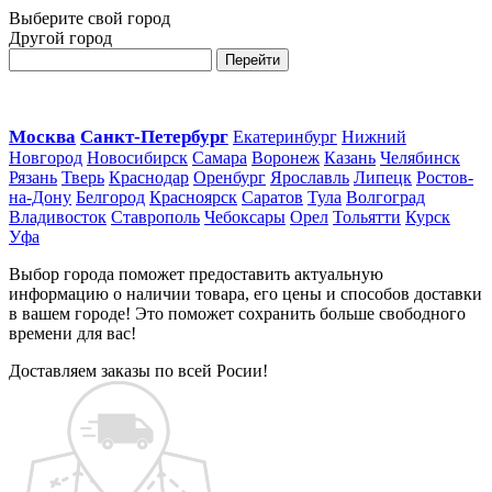
Выберите свой город
Другой город
Перейти
Москва
Санкт-Петербург
Екатеринбург
Нижний
Новгород
Новосибирск
Самара
Воронеж
Казань
Челябинск
Рязань
Тверь
Краснодар
Оренбург
Ярославль
Липецк
Ростов-
на-Дону
Белгород
Красноярск
Саратов
Тула
Волгоград
Владивосток
Ставрополь
Чебоксары
Орел
Тольятти
Курск
Уфа
Выбор города поможет предоставить актуальную
информацию о наличии товара, его цены и способов доставки
в вашем городе! Это поможет сохранить больше свободного
времени для вас!
Доставляем заказы по всей Росии!