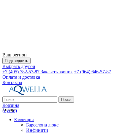
Ваш регион
Подтвердить
Выбрать другой
+7 (495) 782-57-87
Заказать звонок
+7 (964) 646-57-87
Оплата и доставка
Контакты
Поиск
Корзина
Товары
(пусто)
Коллекции
Барселона люкс
Инфинити